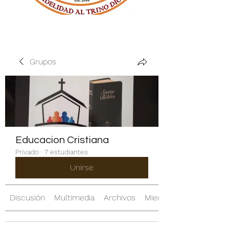
Grupos
Educacion Cristiana
Privado
·
7 estudiantes
Unirse
Discusión
Multimedia
Archivos
Miembros