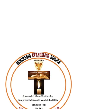
Bíblicos y Teológicos
Avanzados
2. Instituto Bíblico
Ministerial
3. Escuela para
Ministros y Laicos