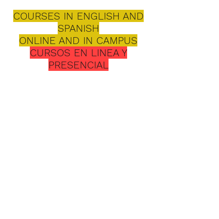
COURSES IN ENGLISH AND
SPANISH
ONLINE AND IN CAMPUS
CURSOS EN LINEA Y
PRESENCIAL
Seminario
Evangélico
Bíblico
3 NIVELES DE
PREPARACION
1. Instituto de Estudios