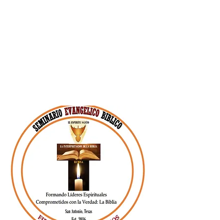
Bíblicos y Teológicos
Avanzados
2. Instituto Bíblico
Ministerial
3. Escuela para
Ministros y Laicos