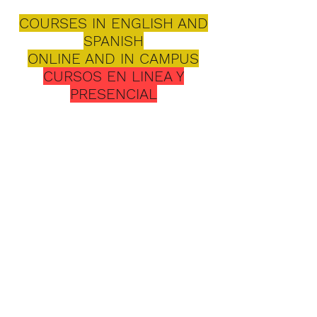
COURSES IN ENGLISH AND
SPANISH
ONLINE AND IN CAMPUS
CURSOS EN LINEA Y
PRESENCIAL
Seminario
Evangélico
Bíblico
3 NIVELES DE
PREPARACION
1. Instituto de Estudios