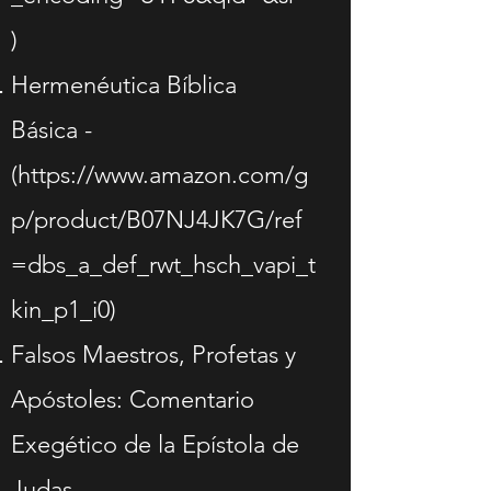
)
Hermenéutica Bíblica
Básica
-
(
https://www.amazon.com/g
p/product/B07NJ4JK7G/ref
=dbs_a_def_rwt_hsch_vapi_t
kin_p1_i0)
Falsos Maestros, Profetas y
Apóstoles: Comentario
Exegético de la Epístola de
Judas -