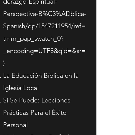
derazgo-Espiritual-
Perspectiva-B%C3%ADblica-
Spanish/dp/1547211954/ref=
tmm_pap_swatch_0?
_encoding=UTF8&qid=&sr=
)
La Educación Bíblica en la
Iglesia Local
Sí Se Puede: Lecciones
Prácticas Para el Éxito
Personal