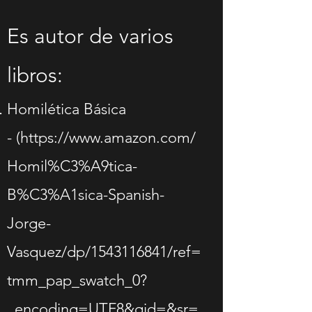
Es autor de varios
libros:
Homilética Básica
-
(
https://www.amazon.com/
Homil%C3%A9tica-
B%C3%A1sica-Spanish-
Jorge-
Vasquez/dp/1543116841/ref=
tmm_pap_swatch_0?
_encoding=UTF8&qid=&sr=