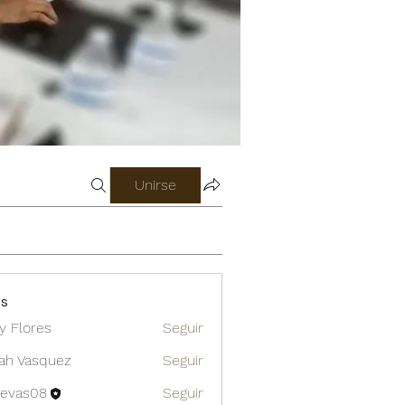
Unirse
os
 Flores
Seguir
res
ah Vasquez
Seguir
gevas08
Seguir
s08