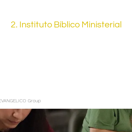
to de Estudios Bíblicos y Teológic
2. Instituto Bíblico Ministerial
3. Escuela para Ministros y Laicos
EVANGELICO Group