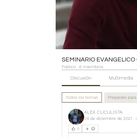
SEMINARIO EVANGELICO 
Público
·
6 miembros
Discusión
Multimedia
Todos los temas
Preparate para s
ALEX CUCULISTA
24 de diciembre de 2021
·
0