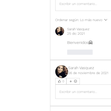
Escribir un comentario...
Ordenar según:
Lo más nuevo
Sarah Vasquez
25 dic 2021
Bienvenidos🤗
Me gusta
Sarah Vasquez
26 de noviembre de 2021
·
0
Escribir un comentario...