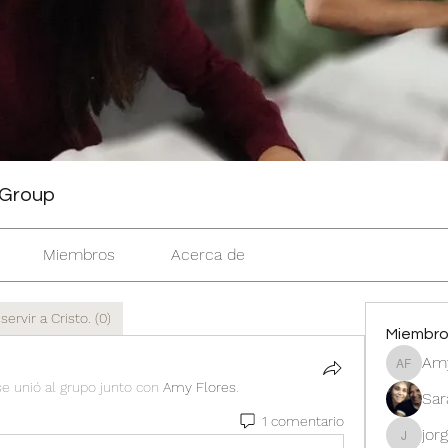
Group
Miembros
Acerca de
ervir a Cristo. (0)
Miembr
Amy
Amy Flo
se unió al grupo junto con
Amy Flores
.
Sar
1 comentario
jor
jorgeva