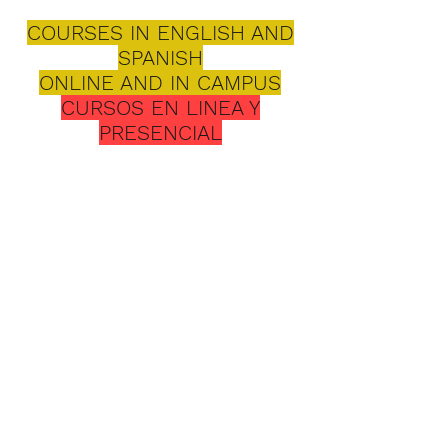
COURSES IN ENGLISH AND
SPANISH
ONLINE AND IN CAMPUS
CURSOS EN LINEA Y
PRESENCIAL
Seminario
Evangélico
Bíblico
3 NIVELES DE
PREPARACION
1. Instituto de Estudios