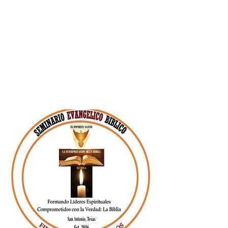
Bíblicos y Teológicos
Avanzados
2. Instituto Bíblico
Ministerial
3. Escuela para
Ministros y Laicos