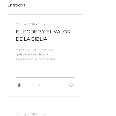
Entradas
20 may 2026
∙
2
min
EL PODER Y EL VALOR
DE LA BIBLIA
Hay muchos libros hoy
que dicen ser libros
sagrados que contienen
Palabra de Dios. Sin
embargo solo hay una
Biblia. Los cristianos,
creemos, sostenemos y
predicamos que la Biblia
0
0
es la Palabra de Dios y la
única fuente eterna de
verdad. Esta Biblia, por la
cual muchos dieron su
vida, dejaron familias y
tierras para ir a otros
20 may 2026
∙
6
min