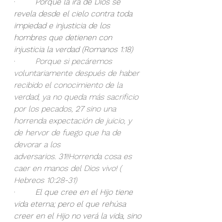
·        
Porque la ira de Dios se 
revela desde el cielo contra toda 
impiedad e injusticia de los 
hombres que detienen con 
injusticia la verdad (Romanos 1:18)
·        
Porque si pecáremos 
voluntariamente después de haber 
recibido el conocimiento de la 
verdad, ya no queda más sacrificio 
por los pecados, 
27
 sino una 
horrenda expectación de juicio, y 
de hervor de fuego que ha de 
devorar a los 
adversarios. 
31
!!Horrenda cosa es 
caer en manos del Dios vivo! ( 
Hebreos 10:28-31)
·        
El que cree en el Hijo tiene 
vida eterna; pero el que rehúsa 
creer en el Hijo no verá la vida, sino 