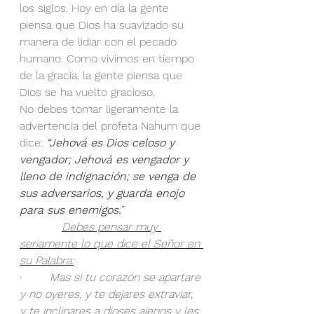
los siglos. Hoy en día la gente 
piensa que Dios ha suavizado su 
manera de lidiar con el pecado 
humano. Como vivimos en tiempo 
de la gracia, la gente piensa que 
Dios se ha vuelto gracioso,
No debes tomar ligeramente la 
advertencia del profeta Nahum que 
dice: 
“
Jehová es Dios celoso y 
vengador; Jehová es vengador y 
lleno de indignación; se venga de 
sus adversarios, y guarda enojo 
para sus enemigos.
”
Debes pensar muy 
seriamente lo que dice el Señor en 
su Palabra:
·        
Mas si tu corazón se apartare 
y no oyeres, y te dejares extraviar, 
y te inclinares a dioses ajenos y les 