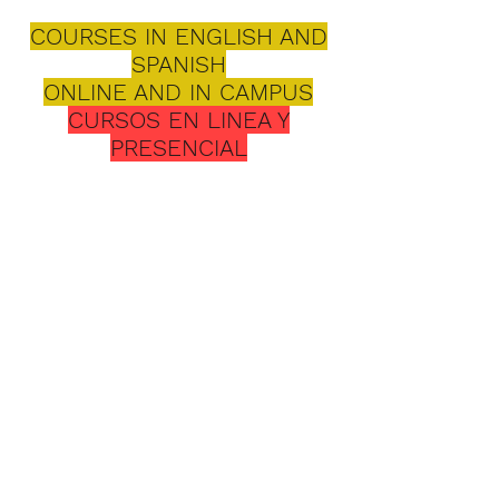
COURSES IN ENGLISH AND
SPANISH
ONLINE AND IN CAMPUS
CURSOS EN LINEA Y
PRESENCIAL
Seminario
Evangélico
Bíblico
3 NIVELES DE
PREPARACION
1. Instituto de Estudios